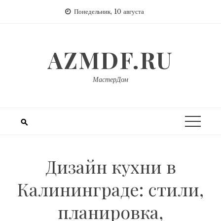
Перейти
Понедельник, 10 августа
к
содержимому
AZMDF.RU
МастерДом
Дизайн кухни в
Калининграде: стили,
планировка,