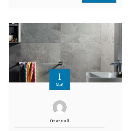
1
Май
От azmdf