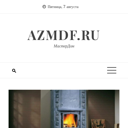
Перейти
Пятница, 7 августа
к
содержимому
AZMDF.RU
МастерДом