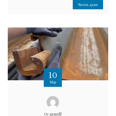
Читать далее
10
Мар
От azmdf