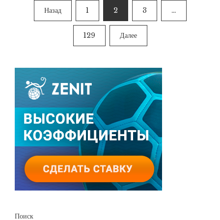
Пагинация
Назад
1
2
3
…
записей
129
Далее
Поиск