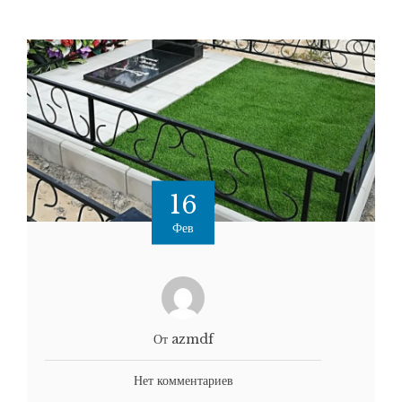
16
Фев
От azmdf
Нет комментариев