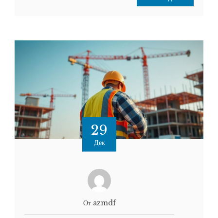
29
Дек
От azmdf