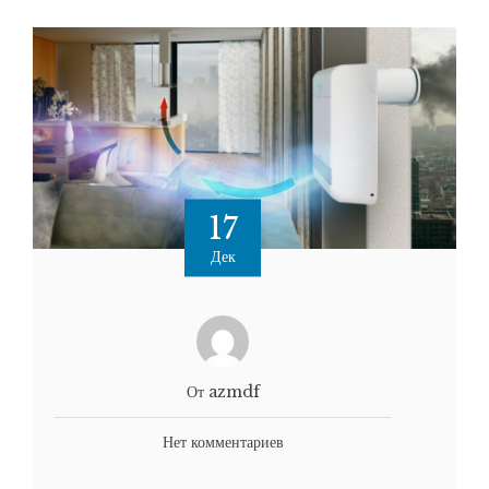
17
Дек
От azmdf
Нет комментариев