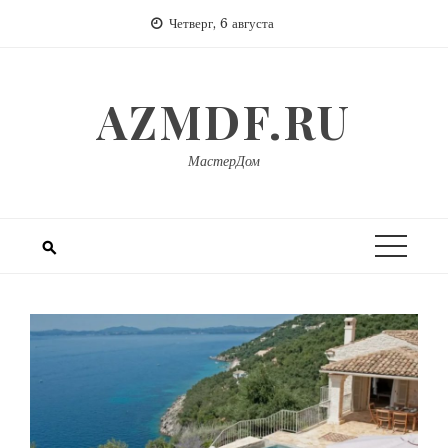
Перейти
Четверг, 6 августа
к
содержимому
AZMDF.RU
МастерДом