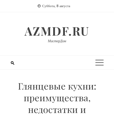
Перейти
Суббота, 8 августа
к
содержимому
AZMDF.RU
МастерДом
Глянцевые кухни:
преимущества,
недостатки и