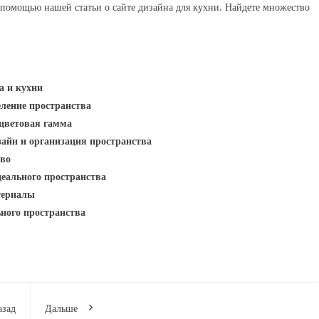
помощью нашей статьи о сайте дизайна для кухни. Найдете множество
а и кухни
ление пространства
 цветовая гамма
зайн и организация пространства
тво
деального пространства
териалы
ьного пространства
азад
Дальше