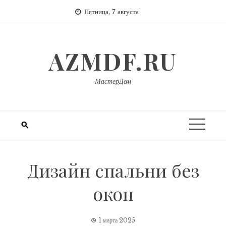
Перейти
Пятница, 7 августа
к
содержимому
AZMDF.RU
МастерДом
Дизайн спальни без
окон
1 марта 2025