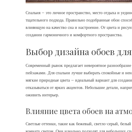
Спальня – это личное пространство, место отдыха и уедин
тщательного подхода. Правильно подобранные обои способн
влияющую на качество сна и настроение. От цвета и рисун
создании гармоничного и комфортного пространства.
Выбор дизайна обоев для
Современный рынок предлагает невероятное разнообразие
пейзажами. Для спальни лучше выбирать спокойные и нен
мягкие природные цвета – идеальный вариант для создани
отказываться от ярких акцентов. Небольшие детали, напри
оживить интерьер.
Влияние цвета обоев на атм
Светлые оттенки, такие как бежевый, светло-серый, белы
комнату светом. Они идеально подходят для небольших сп