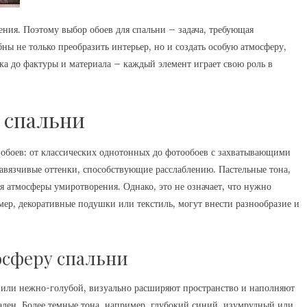
ения. Поэтому выбор обоев для спальни – задача, требующая
ы не только преобразить интерьер, но и создать особую атмосферу,
ка до фактуры и материала – каждый элемент играет свою роль в
 спальни
 обоев: от классических однотонных до фотообоев с захватывающими
авязчивые оттенки, способствующие расслаблению. Пастельные тона,
я атмосферы умиротворения. Однако, это не означает, что нужно
мер, декоративные подушки или текстиль, могут внести разнообразие и
осферу спальни
й или нежно-голубой, визуально расширяют пространство и наполняют
ален. Более темные тона, например, глубокий синий, изумрудный или