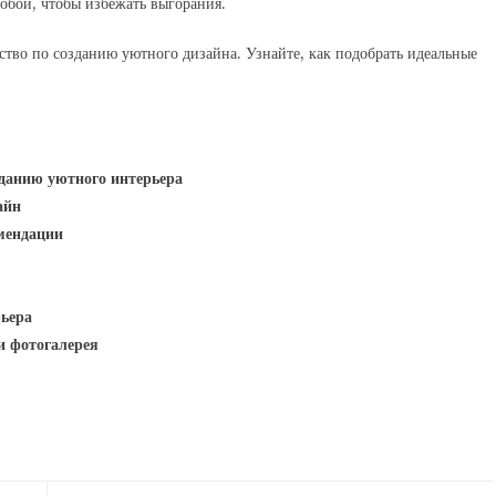
обои, чтобы избежать выгорания.
ство по созданию уютного дизайна. Узнайте, как подобрать идеальные
зданию уютного интерьера
айн
мендации
рьера
и фотогалерея