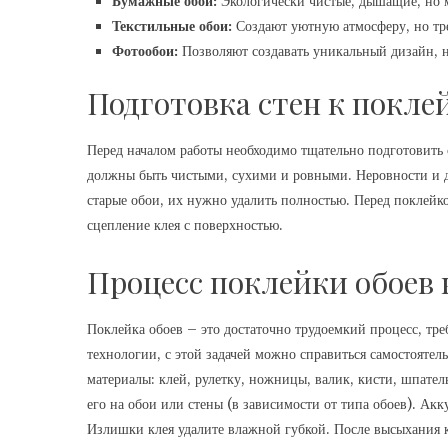
Бумажные обои:
Экологически чистые, дышащие, но 
Текстильные обои:
Создают уютную атмосферу, но тр
Фотообои:
Позволяют создавать уникальный дизайн, н
Подготовка стен к покле
Перед началом работы необходимо тщательно подготовить с
должны быть чистыми, сухими и ровными. Неровности и д
старые обои, их нужно удалить полностью. Перед поклейко
сцепление клея с поверхностью.
Процесс поклейки обоев 
Поклейка обоев – это достаточно трудоемкий процесс, т
технологии, с этой задачей можно справиться самостоятел
материалы: клей, рулетку, ножницы, валик, кисти, шпатель
его на обои или стены (в зависимости от типа обоев). Акк
Излишки клея удалите влажной губкой. После высыхания к