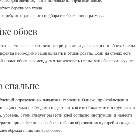
менее долговечные, чем виниловые или флизелиновые.
ебуют бережного ухода.
о требуют тщательного подбора изображения и размера.
йке обоев
тены. Это залог качественного результата и долговечности обоев. Стены
ефекты необходимо зашпаклевать и отшлифовать. Если на стенах есть
й новых обоев рекомендуется загрунтовать стены, что обеспечит лучшее
в спальне
ребующий определенных навыков и терпения. Однако, при соблюдении
ьно. Для начала необходимо подготовить все необходимые инструменты и
, уровень. Затем следует развести клей согласно инструкции и нанести
уратно приклейте полосы обоев, избегая образования пузырей и складок.
лея обрежьте лишние края обоев.