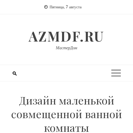
Перейти
Пятница, 7 августа
к
содержимому
AZMDF.RU
МастерДом
Дизайн маленькой
совмещенной ванной
комнаты