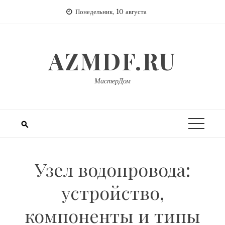
Перейти
Понедельник, 10 августа
к
содержимому
AZMDF.RU
МастерДом
Узел водопровода:
устройство,
компоненты и типы