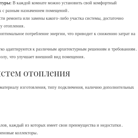
атуры:
В каждой комнате можно установить свой комфортный
ах с разным назначением помещений․
и ремонта или замены какого-либо участка системы, достаточно
му отопления․
 оптимальное потребление энергии, что приводит к снижению затрат на
гко адаптируются к различным архитектурным решениям и требованиям․
полу, что улучшает внешний вид помещения․
истем отопления
материалу изготовления, типу подключения, наличию дополнительных
лов, каждый из которых имеет свои преимущества и недостатки․
леновые коллекторы․