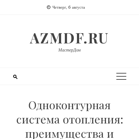
Перейти
Четверг, 6 августа
к
содержимому
AZMDF.RU
МастерДом
Одноконтурная
система отопления:
преимущества и