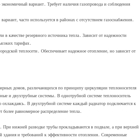
 экономичный вариант․ Требует наличия газопровода и соблюдения
вариант, часто используется в районах с отсутствием газоснабжения․
и в качестве резервного источника тепла․ Зависит от надежности
ысоких тарифах․
ородской теплосети․ Обеспечивает надежное отопление, но зависит от
ртирных домов, различающихся по принципу циркуляции теплоносителя
бные и двухтрубные системы․ В однотрубной системе теплоноситель
но охлаждаясь․ В двухтрубной системе каждый радиатор подключается к
т более равномерное распределение тепла․
․ При нижней разводке трубы прокладываются в подвале, а при верхней
ей здания и требований к эффективности отопления․ Современные