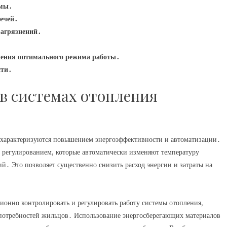
емы․
ечей․
загрязнений․
ечения оптимального режима работы․
сти․
в системах отопления
характеризуются повышением энергоэффективности и автоматизации․
регулированием, которые автоматически изменяют температуру
й․ Это позволяет существенно снизить расход энергии и затраты на
онно контролировать и регулировать работу системы отопления,
и потребностей жильцов․ Использование энергосберегающих материалов