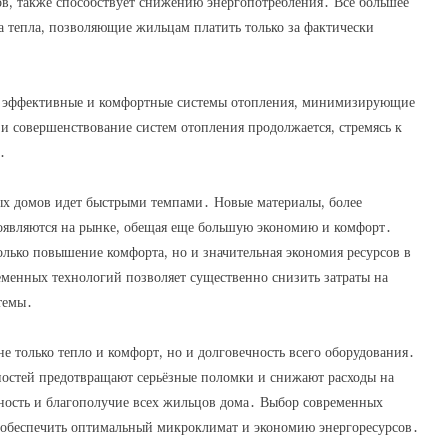
ров, также способствует снижению энергопотребления․ Все большее
 тепла, позволяющие жильцам платить только за фактически
ее эффективные и комфортные системы отопления, минимизирующие
и совершенствование систем отопления продолжается, стремясь к
․
ых домов идет быстрыми темпами․ Новые материалы, более
оявляются на рынке, обещая еще большую экономию и комфорт․
лько повышение комфорта, но и значительная экономия ресурсов в
еменных технологий позволяет существенно снизить затраты на
темы․
е только тепло и комфорт, но и долговечность всего оборудования․
ностей предотвращают серьёзные поломки и снижают расходы на
асность и благополучие всех жильцов дома․ Выбор современных
 обеспечить оптимальный микроклимат и экономию энергоресурсов․