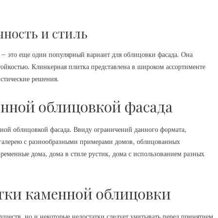
ность и стиль
 – это еще один популярный вариант для облицовки фасада. Она
тойкостью. Клинкерная плитка представлена в широком ассортименте
истические решения.
енной облицовкой фасада
ной облицовкой фасада. Ввиду ограничений данного формата,
ь галерею с разнообразными примерами домов, облицованных
ременные дома, дома в стиле рустик, дома с использованием разных
тки каменной облицовки
ществ, но и некоторые недостатки следует учитывать перед принятием