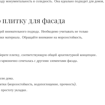
аду монументальность и солидность․ Она идеально подходит для домов‚
 плитку для фасада
ий внимательного подхода․ Необходимо учитывать не только
тики материала․ Обращайте внимание на морозостойкость‚
ыберите плитку‚ соответствующую общей архитектурной концепции․
 гармонично сочеталась с другими элементами фасада․
тилю дома․
итки (морозостойкость‚ водопоглощение‚ прочность)․
 простоту укладки․