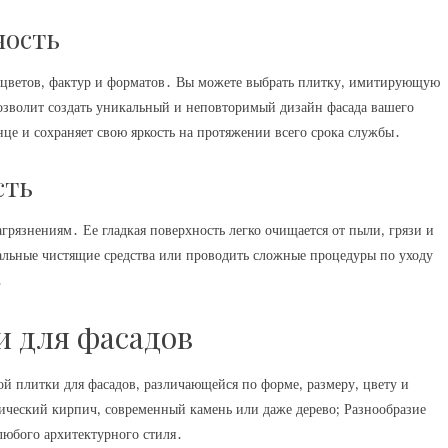
ность
 цветов‚ фактур и форматов․ Вы можете выбрать плитку‚ имитирующую
озволит создать уникальный и неповторимый дизайн фасада вашего
нце и сохраняет свою яркость на протяжении всего срока службы․
сть
грязнениям․ Ее гладкая поверхность легко очищается от пыли‚ грязи и
альные чистящие средства или проводить сложные процедуры по уходу
․
 для фасадов
 плитки для фасадов‚ различающейся по форме‚ размеру‚ цвету и
ческий кирпич‚ современный камень или даже дерево; Разнообразие
любого архитектурного стиля․