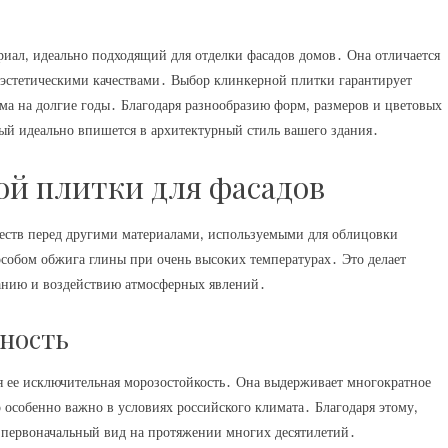
иал‚ идеально подходящий для отделки фасадов домов․ Она отличается
эстетическими качествами․ Выбор клинкерной плитки гарантирует
ма на долгие годы․ Благодаря разнообразию форм‚ размеров и цветовых
ый идеально впишется в архитектурный стиль вашего здания․
й плитки для фасадов
еств перед другими материалами‚ используемыми для облицовки
особом обжига глины при очень высоких температурах․ Это делает
анию и воздействию атмосферных явлений․
ность
я ее исключительная морозостойкость․ Она выдерживает многократное
о особенно важно в условиях российского климата․ Благодаря этому‚
 первоначальный вид на протяжении многих десятилетий․