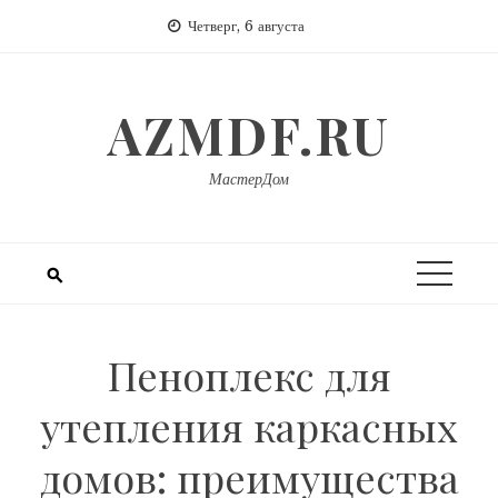
Перейти
Четверг, 6 августа
к
содержимому
AZMDF.RU
МастерДом
Пеноплекс для
утепления каркасных
домов: преимущества