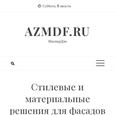
Перейти
Суббота, 8 августа
к
содержимому
AZMDF.RU
МастерДом
Стилевые и
материальные
решения для фасадов