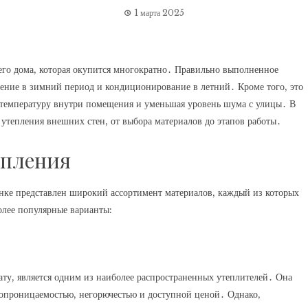
1 марта 2025
его дома, которая окупится многократно․ Правильно выполненное
ление в зимний период и кондиционирование в летний․ Кроме того, это
 температуру внутри помещения и уменьшая уровень шума с улицы․ В
 утепления внешних стен, от выбора материалов до этапов работы․
епления
нке представлен широкий ассортимент материалов, каждый из которых
олее популярные варианты:
ту, является одним из наиболее распространенных утеплителей․ Она
опроницаемостью, негорючестью и доступной ценой․ Однако,