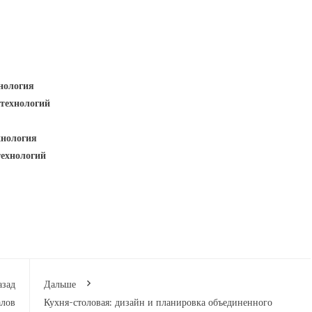
нология
 технологий
хнология
технологий
азад
Дальше
алов
Кухня-столовая: дизайн и планировка объединенного