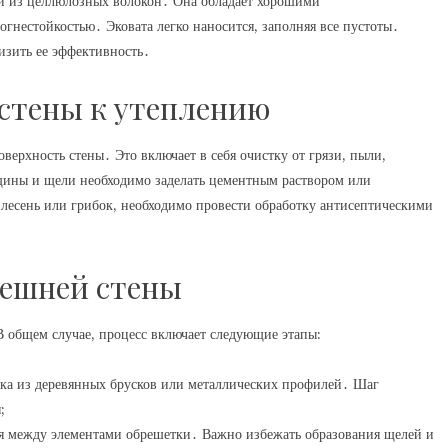
ый из целлюлозных волокон․ Она обладает хорошими
нестойкостью․ Эковата легко наносится, заполняя все пустоты․
изить ее эффективность․
 стены к утеплению
верхность стены․ Это включает в себя очистку от грязи, пыли,
щины и щели необходимо заделать цементным раствором или
лесень или грибок, необходимо провести обработку антисептическими
нешней стены
В общем случае, процесс включает следующие этапы:
ка из деревянных брусков или металлических профилей․ Шаг
;
я между элементами обрешетки․ Важно избежать образования щелей и