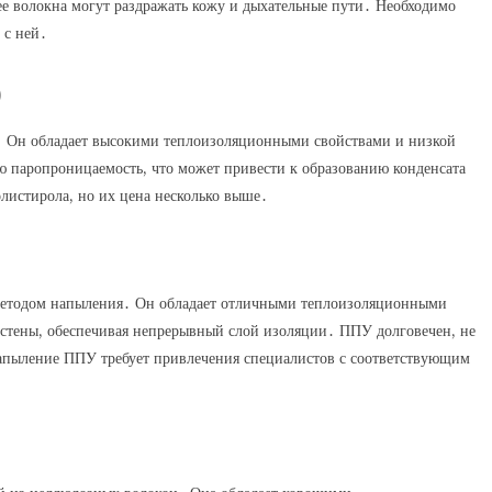
 ее волокна могут раздражать кожу и дыхательные пути․ Необходимо
 с ней․
)
․ Он обладает высокими теплоизоляционными свойствами и низкой
ю паропроницаемость, что может привести к образованию конденсата
истирола, но их цена несколько выше․
методом напыления․ Он обладает отличными теплоизоляционными
 стены, обеспечивая непрерывный слой изоляции․ ППУ долговечен, не
апыление ППУ требует привлечения специалистов с соответствующим