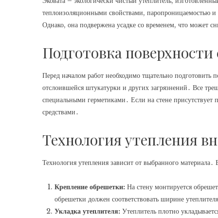
Эковата – экологически чистый утеплитель, изготовленн
теплоизоляционными свойствами, паропроницаемостью и ог
Однако, она подвержена усадке со временем, что может сн
Подготовка поверхности
Перед началом работ необходимо тщательно подготовить по
отслоившейся штукатурки и других загрязнений․ Все тре
специальными герметиками․ Если на стене присутствует п
средствами․
Технология утепления в
Технология утепления зависит от выбранного материала․ 
Крепление обрешетки:
На стену монтируется обрешет
обрешетки должен соответствовать ширине утеплителя
Укладка утеплителя:
Утеплитель плотно укладываетс