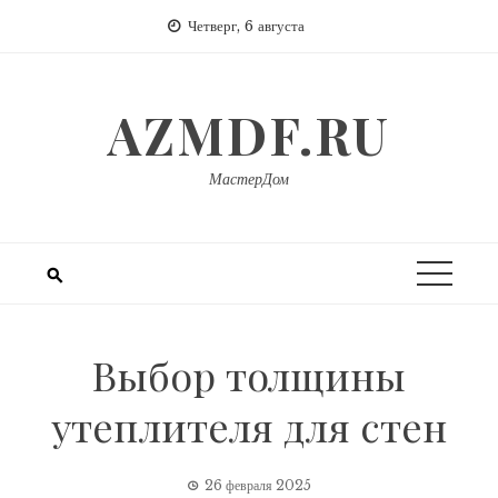
Перейти
Четверг, 6 августа
к
содержимому
AZMDF.RU
МастерДом
Выбор толщины
утеплителя для стен
26 февраля 2025