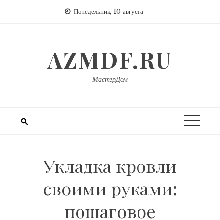
Перейти
Понедельник, 10 августа
к
содержимому
AZMDF.RU
МастерДом
Укладка кровли
своими руками:
пошаговое