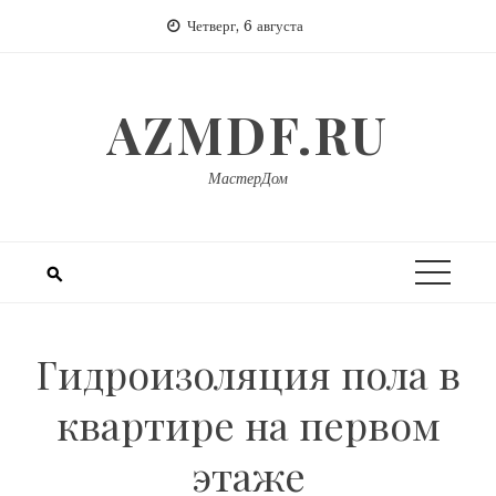
Перейти
Четверг, 6 августа
к
содержимому
AZMDF.RU
МастерДом
Гидроизоляция пола в
квартире на первом
этаже