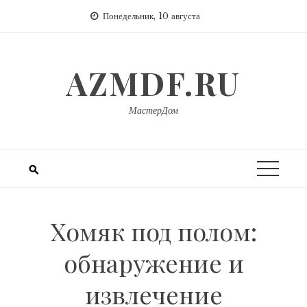
Перейти
Понедельник, 10 августа
к
содержимому
AZMDF.RU
МастерДом
Хомяк под полом:
обнаружение и
извлечение