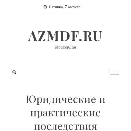
Перейти
Пятница, 7 августа
к
содержимому
AZMDF.RU
МастерДом
Юридические и
практические
последствия