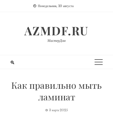
Перейти
Понедельник, 10 августа
к
содержимому
AZMDF.RU
МастерДом
Как правильно мыть
ламинат
3 марта 2025