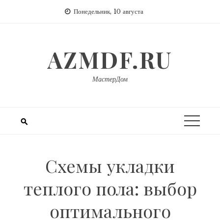
Перейти
Понедельник, 10 августа
к
содержимому
AZMDF.RU
МастерДом
Схемы укладки
теплого пола: выбор
оптимального