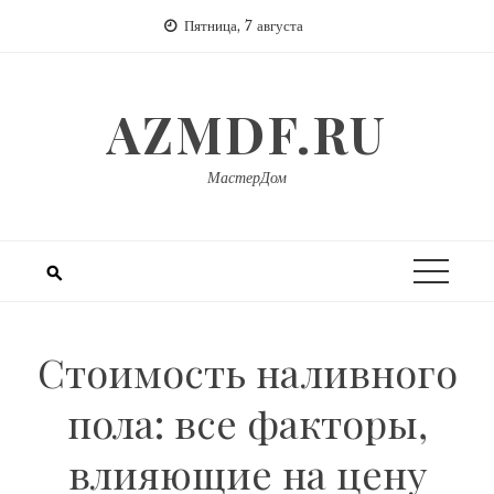
Перейти
Пятница, 7 августа
к
содержимому
AZMDF.RU
МастерДом
Стоимость наливного
пола: все факторы,
влияющие на цену