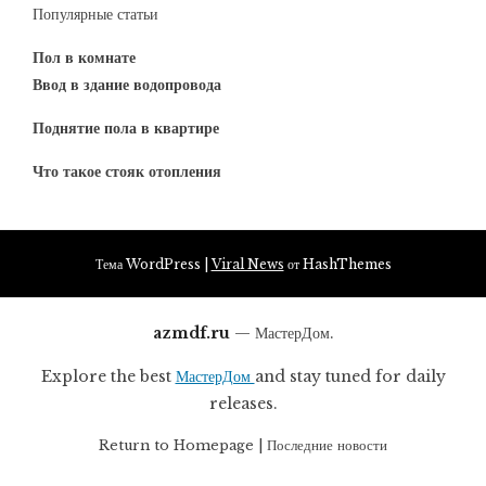
Популярные статьи
Пол в комнате
Ввод в здание водопровода
Поднятие пола в квартире
Что такое стояк отопления
Тема WordPress
|
Viral News
от HashThemes
azmdf.ru
— МастерДом.
Explore the best
МастерДом
and stay tuned for daily
releases.
Return to
Homepage
|
Последние новости