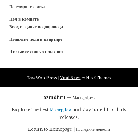
Популярные статьи
Пол в комнате
Ввод в здание водопровода
Поднятие пола в квартире
Что такое стояк отопления
Тема WordPress
|
Viral News
от HashThemes
azmdf.ru
— МастерДом.
Explore the best
МастерДом
and stay tuned for daily
releases.
Return to
Homepage
|
Последние новости