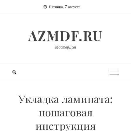
Перейти
Пятница, 7 августа
к
содержимому
AZMDF.RU
МастерДом
Укладка ламината:
пошаговая
инструкция