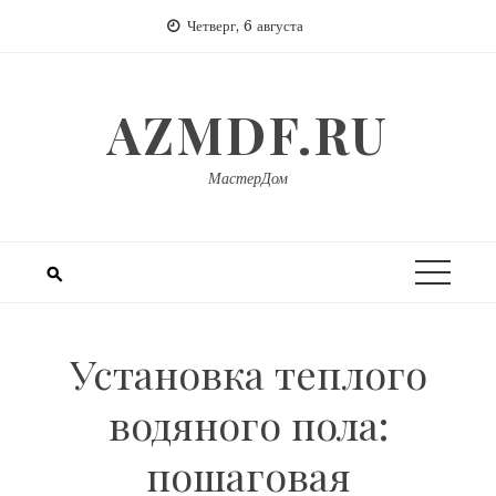
Перейти
Четверг, 6 августа
к
содержимому
AZMDF.RU
МастерДом
Установка теплого
водяного пола:
пошаговая