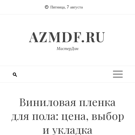
Перейти
Пятница, 7 августа
к
содержимому
AZMDF.RU
МастерДом
Виниловая пленка
для пола: цена, выбор
и укладка