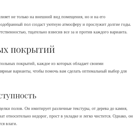
ияет не только на внешний вид помещения, но и на его
подобранный пол создаст уютную атмосферу и прослужит долгие годы.
тственностью, тщательно взвесив все за и против каждого варианта.
ых покрытий
польных покрытий, каждое из которых обладает своими
лярные варианты, чтобы помочь вам сделать оптимальный выбор для
ступность
елки полов. Он имитирует различные текстуры, от дерева до камня,
т относительно недорог, прост в укладке и легко чистится. Однако, он
ся влаги.