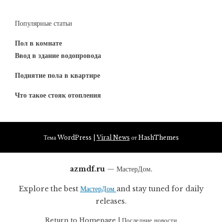
Популярные статьи
Пол в комнате
Ввод в здание водопровода
Поднятие пола в квартире
Что такое стояк отопления
Тема WordPress
|
Viral News
от HashThemes
azmdf.ru
— МастерДом.
Explore the best
МастерДом
and stay tuned for daily
releases.
Return to
Homepage
|
Последние новости