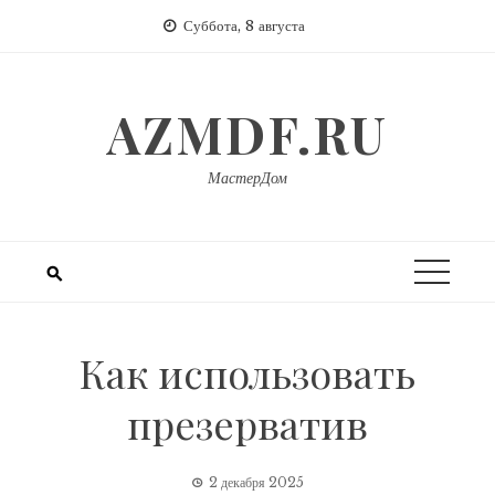
Перейти
Суббота, 8 августа
к
содержимому
AZMDF.RU
МастерДом
Как использовать
презерватив
2 декабря 2025