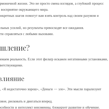
рмоничной жизни. Это не просто смена взглядов, а глубокий процесс
 восприятие окружающего мира.
онкретных шагов помогут вам взять контроль над своим разумом и
льных усилий, но результаты превосходят все ожидания.
сти справляться с любыми вызовами.
ышление?
маем реальность. Если этот фильтр искажен негативными установками,
ответствующими.
 влияние
, «Я недостаточно хорош», «Деньги — зло». Эти мысли парализуют
вое, рисковать и двигаться вперед.
особности и интеллект неизменны, блокирует развитие и обучение.