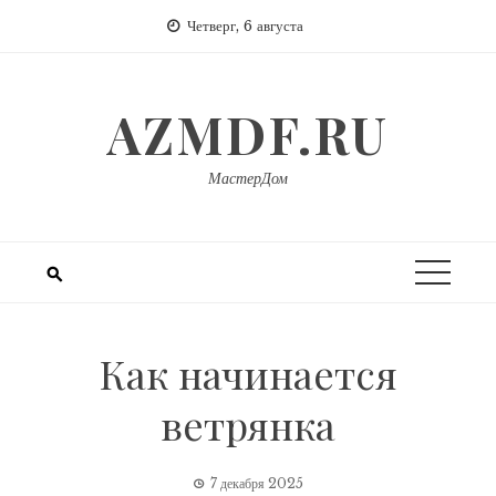
Перейти
Четверг, 6 августа
к
содержимому
AZMDF.RU
МастерДом
Как начинается
ветрянка
7 декабря 2025