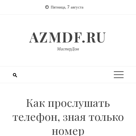
Перейти
Пятница, 7 августа
к
содержимому
AZMDF.RU
МастерДом
Как прослушать
телефон, зная только
номер