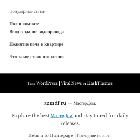
Популярные статьи
Пол в комнате
Ввод в здание водопровода
Поднятие пола в квартире
Что такое стояк отопления
Тема WordPress
|
Viral News
от HashThemes
azmdf.ru
— МастерДом.
Explore the best
МастерДом
and stay tuned for daily
releases.
Return to
Homepage
|
Последние новости