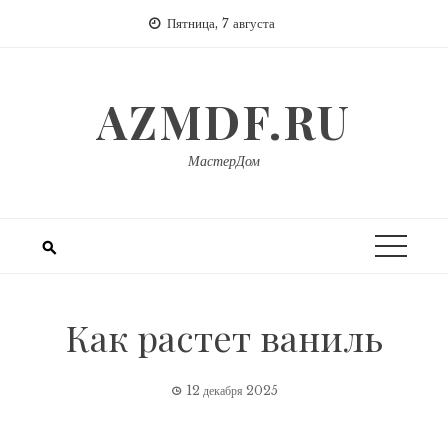
Перейти
Пятница, 7 августа
к
содержимому
AZMDF.RU
МастерДом
Как растет ваниль
12 декабря 2025