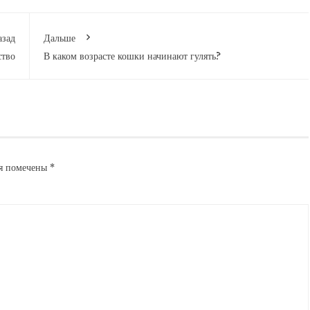
азад
Дальше
ство
В каком возрасте кошки начинают гулять?
ля помечены
*