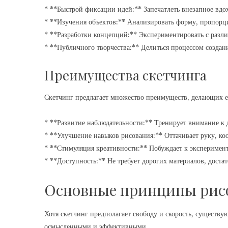
* **Быстрой фиксации идей:** Запечатлеть внезапное вдох
* **Изучения объектов:** Анализировать форму, пропорци
* **Разработки концепций:** Экспериментировать с разл
* **Публичного творчества:** Делиться процессом создан
Преимущества скетчинга
Скетчинг предлагает множество преимуществ, делающих 
* **Развитие наблюдательности:** Тренирует внимание к 
* **Улучшение навыков рисования:** Оттачивает руку, к
* **Стимуляция креативности:** Побуждает к эксперимен
* **Доступность:** Не требует дорогих материалов, доста
Основные принципы рис
Хотя скетчинг предполагает свободу и скорость, существу
осмысленными и эффективными.