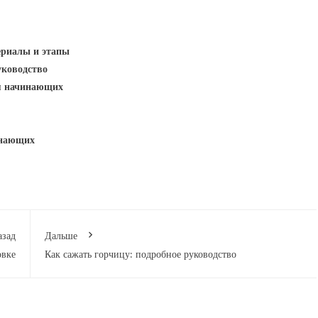
ериалы и этапы
уководство
ля начинающих
инающих
азад
Дальше
овке
Как сажать горчицу: подробное руководство