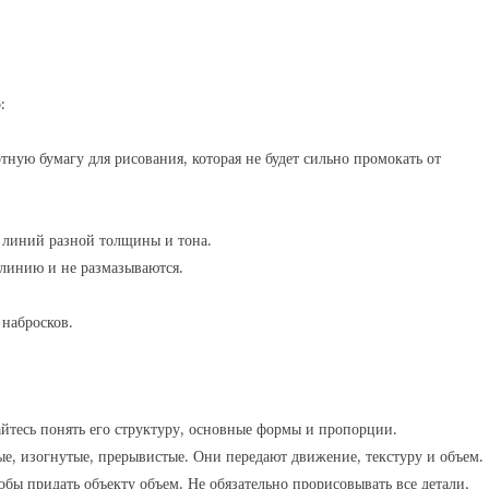
:
тную бумагу для рисования, которая не будет сильно промокать от
 линий разной толщины и тона.
 линию и не размазываются.
 набросков.
айтесь понять его структуру, основные формы и пропорции.
е, изогнутые, прерывистые. Они передают движение, текстуру и объем.
обы придать объекту объем. Не обязательно прорисовывать все детали,