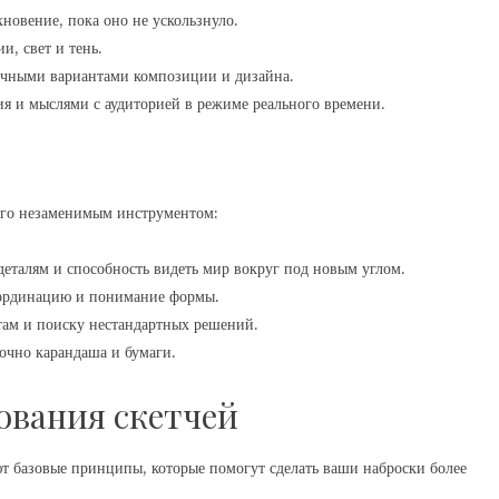
новение, пока оно не ускользнуло.
и, свет и тень.
ичными вариантами композиции и дизайна.
ия и мыслями с аудиторией в режиме реального времени.
его незаменимым инструментом:
деталям и способность видеть мир вокруг под новым углом.
оординацию и понимание формы.
там и поиску нестандартных решений.
точно карандаша и бумаги.
ования скетчей
ют базовые принципы, которые помогут сделать ваши наброски более