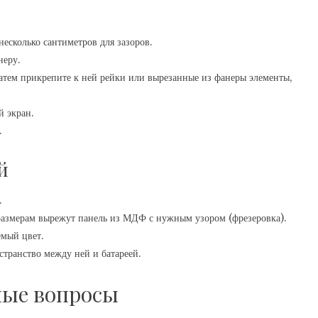
несколько сантиметров для зазоров.
неру.
атем прикрепите к ней рейки или вырезанные из фанеры элементы,
й экран.
.
й
.
м размерам вырежут панель из МДФ с нужным узором (фрезеровка).
емый цвет.
странство между ней и батареей.
ные вопросы