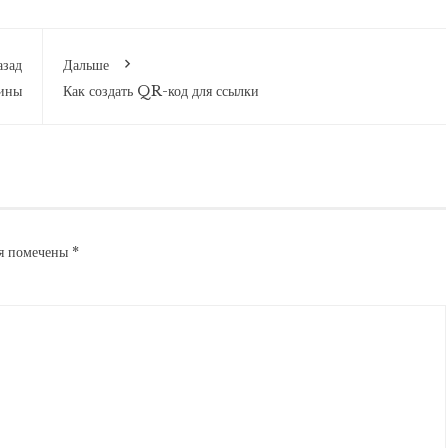
азад
Дальше
дины
Как создать QR-код для ссылки
ля помечены
*