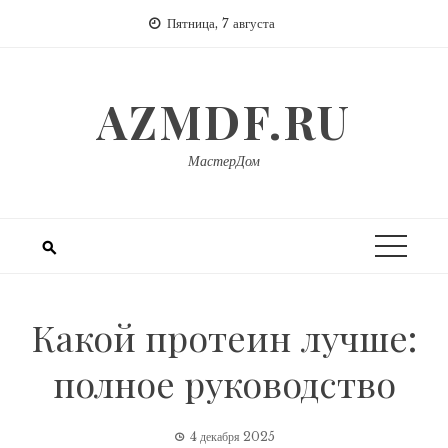
Перейти
Пятница, 7 августа
к
содержимому
AZMDF.RU
МастерДом
Какой протеин лучше:
полное руководство
4 декабря 2025