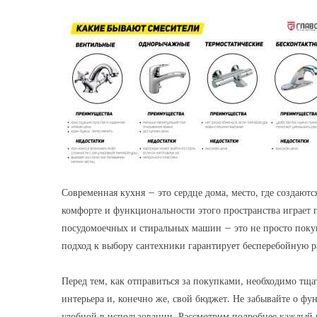
Современная кухня – это сердце дома‚ место‚ где создают
комфорте и функциональности этого пространства играет 
посудомоечных и стиральных машин – это не просто покуп
подход к выбору сантехники гарантирует бесперебойную ра
Перед тем‚ как отправиться за покупками‚ необходимо тща
интерьера и‚ конечно же‚ свой бюджет. Не забывайте о фу
удобной в использовании. Рассмотрим подробнее каждый и