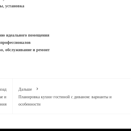
ы, установка
нию идеального помещения
 профессионалов
о, обслуживание и ремонт
азад
Дальше
ые и
Планировка кухни-гостиной с диваном: варианты и
ения
особенности