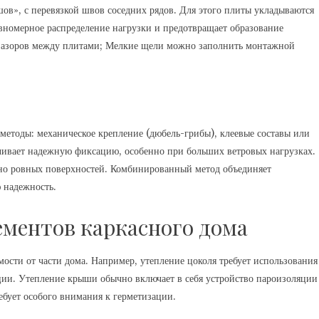
ов», с перевязкой швов соседних рядов. Для этого плиты укладываются
авномерное распределение нагрузки и предотвращает образование
 зазоров между плитами; Мелкие щели можно заполнить монтажной
методы: механическое крепление (дюбель-грибы), клеевые составы или
чивает надежную фиксацию, особенно при больших ветровых нагрузках.
ьно ровных поверхностей. Комбинированный метод объединяет
 надежность.
ементов каркасного дома
ости от части дома. Например, утепление цоколя требует использования
ции. Утепление крыши обычно включает в себя устройство пароизоляции
бует особого внимания к герметизации.