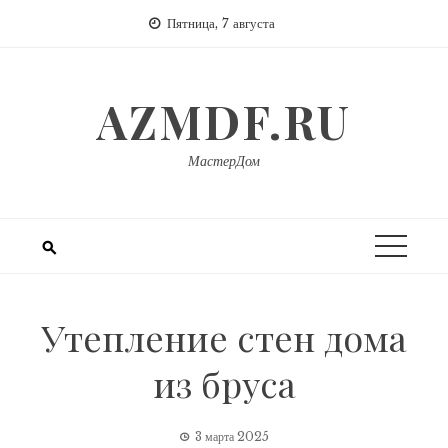
Перейти
Пятница, 7 августа
к
содержимому
AZMDF.RU
МастерДом
Утепление стен дома
из бруса
3 марта 2025