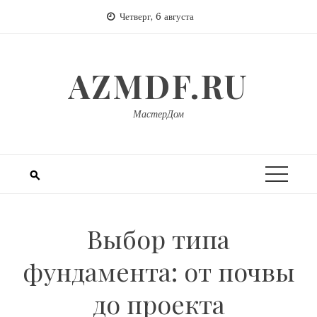
Перейти
Четверг, 6 августа
к
содержимому
AZMDF.RU
МастерДом
Выбор типа
фундамента: от почвы
до проекта