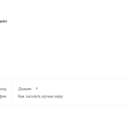
цепт
азад
Дальше
афон
Как засолить щучью икру