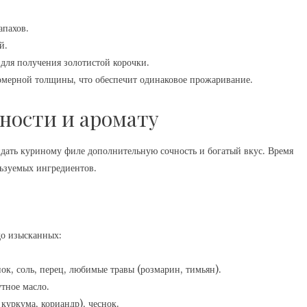
апахов.
й.
для получения золотистой корочки.
номерной толщины, что обеспечит одинаковое прожаривание.
ности и аромату
ать куриному филе дополнительную сочность и богатый вкус. Время
льзуемых ингредиентов.
до изысканных:
ок, соль, перец, любимые травы (розмарин, тимьян).
утное масло.
куркума, кориандр), чеснок.