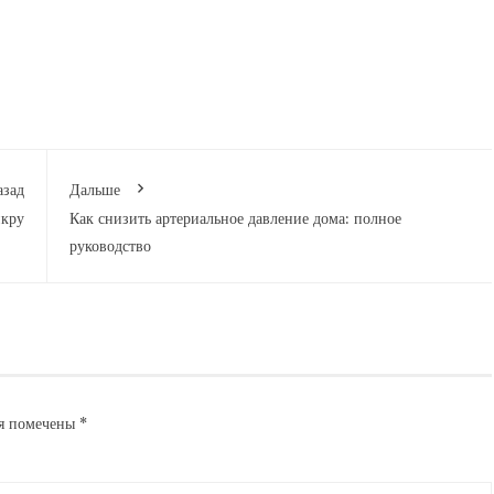
азад
Дальше
икру
Как снизить артериальное давление дома: полное
руководство
ля помечены
*