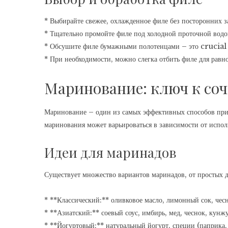
* Выбирайте свежее, охлажденное филе без посторонних з
* Тщательно промойте филе под холодной проточной водо
* Обсушите филе бумажными полотенцами – это crucial 
* При необходимости, можно слегка отбить филе для рав
Маринование: ключ к соч
Маринование – один из самых эффективных способов прид
маринования может варьироваться в зависимости от испо
Идеи для маринадов
Существует множество вариантов маринадов, от простых 
* **Классический:** оливковое масло, лимонный сок, чесн
* **Азиатский:** соевый соус, имбирь, мед, чеснок, кунж
* **Йогуртовый:** натуральный йогурт, специи (паприка, 