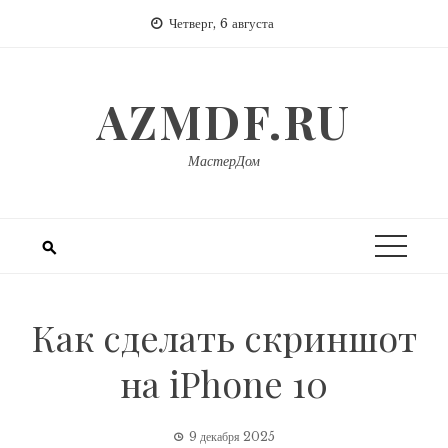
Перейти
Четверг, 6 августа
к
содержимому
AZMDF.RU
МастерДом
Как сделать скриншот
на iPhone 10
9 декабря 2025