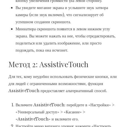
кнопку увеличения громкости (на левой стороне).
Вы увидите мигание экрана и услышите звук затвора
камеры (если звук включен), что сигнализирует об
успешном создании скриншота.
Миниатюра скриншота появится в левом нижнем углу
экрана. Вы можете нажать на нее, чтобы отредактировать,
поделиться или удалить изображение, или просто
подождать, пока она исчезнет.
Метод 2: AssistiveTouch
Для тех, кому неудобно использовать физические кнопки, или
для людей с ограниченными возможностями, функция
AssistiveTouch предоставляет альтернативный способ.
Включите AssistiveTouch: перейдите в «Настройки» >
«Универсальный доступ» > «Касание» >
«AssistiveTouch» и включите его.
Настройте меню верхнего уровня: нажмите «Настроить