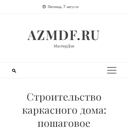
Перейти
Пятница, 7 августа
к
содержимому
AZMDF.RU
МастерДом
Строительство
каркасного дома:
пошаговое